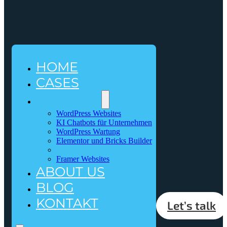
HOME
CASES
SERVICES
WordPress Websites
KI Chatbots für Unternehmen
WordPress Wartung
Elementor und Bricks Builder
Illustration und Design
Framer Websites
ABOUT US
BLOG
KONTAKT
Let’s talk