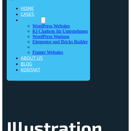
HOME
CASES
SERVICES
WordPress Websites
KI Chatbots für Unternehmen
WordPress Wartung
Elementor und Bricks Builder
Illustration und Design
Framer Websites
ABOUT US
BLOG
KONTAKT
Illustration